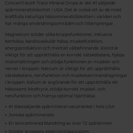
ConcenTrace® Trace Mineral Drops är det #1 säljande
spårmineraltillskottet i USA. Det är också ett av de mest
kraftfulla naturliga hälsomineraltillskotten i världen och
har många användningsområden och tillämpningar.
Magnesium stöder olika kroppsfunktioner, inklusive
benhälsa, kardiovaskulär hälsa, muskelfunktion,
energiproduktion och mentalt välbefinnande. Klorid är
viktigt för att upprätthålla en korrekt vätskebalans, hjälpa
matsmältningen och stödja funktionen av muskler och
nerver i kroppen. Natrium är viktigt för att upprätthålla
vätskebalans, nervfunktion och muskelsammandragningar
i kroppen. Kalium är avgörande för att upprätthålla ett
hälsosamt blodtryck, stödja korrekt muskel- och
nervfunktion och främja optimal hjärthälsa.
#1 Bästsäljande spårmineral-varumärket i hela USA
Joniska spårmineraler
En koncentrerad blandning av över 72 spårämnen
Stödjer kroppens elektrolytiska system