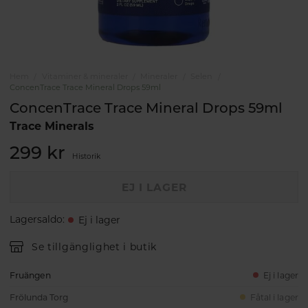
Hem
Vitaminer & mineraler
Mineraler
Selen
ConcenTrace Trace Mineral Drops 59ml
ConcenTrace Trace Mineral Drops 59ml
Trace Minerals
299 kr
Historik
EJ I LAGER
Lagersaldo
:
Ej i lager
Se tillgänglighet i butik
Fruängen
Ej i lager
Frölunda Torg
Fåtal i lager