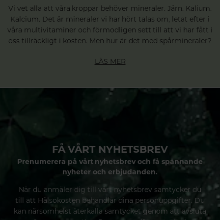
Vi vet alla att våra kroppar behöver mineraler. Järn. Kalium.
Kalcium. Det är mineraler vi har hört talas om, letat efter i
våra multivitaminer och förmodligen sett till att vi har fått i
oss tillräckligt i kosten. Men hur är det med spårmineraler?
LÄS MER
FÅ VÅRT NYHETSBREV
Prenumerera på vårt nyhetsbrev och få spännande
nyheter och erbjudanden.
När du anmäler dig till vårt nyhetsbrev samtycker du
till att Hälsokosten behandlar dina personuppgifter. Du
kan närsomhelst återkalla samtycket genom att avsluta