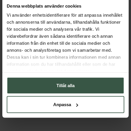
Får vi föreslå
Denna webbplats använder cookies
Andra köpte också
Vi använder enhetsidentifierare för att anpassa innehållet
och annonserna till användarna, tillhandahålla funktioner
för sociala medier och analysera vår trafik. Vi
vidarebefordrar även sådana identifierare och annan
information från din enhet till de sociala medier och
annons- och analysföretag som vi samarbetar med.
Dessa kan i sin tur kombinera informationen med annan
information som du har tillhandahållit eller som de har
samlat in när du har använt deras tjänster.
Tillåt alla
Kvällsmagnesium+ Ekonomipack 2x90k
Great Essentials
Great Essentials
398 kr
299 kr
498 kr
378 kr
Anpassa
LÄGG I VARUKORGEN
LÄGG I VARUKORGEN