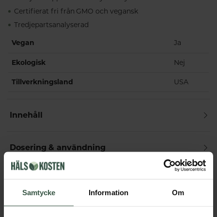
Certifierat fri från GMO och vegansk
Tredjepartsanalyserad
Vegan
Ja
Ekologisk
Nej
Tillverkningsland
USA
Innehåll
Dosering & användning
Övrigt
Samtycke
Information
Om