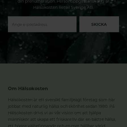
din prenumeration. Personuppgiftsansvarig är
Hälsokosten Retail Sverige AB.
SKICKA
Om Hälsokosten
Hälsokosten är ett svenskt familjeägt företag som har
jobbat med naturlig hälsa och skönhet sedan 1980. På
Hälsokosten drivs vi av vår vision om att hjälpa
människor att skapa ett friskare liv där en bättre hälsa,
ett högre välbefinnande och en mer hållbar värld