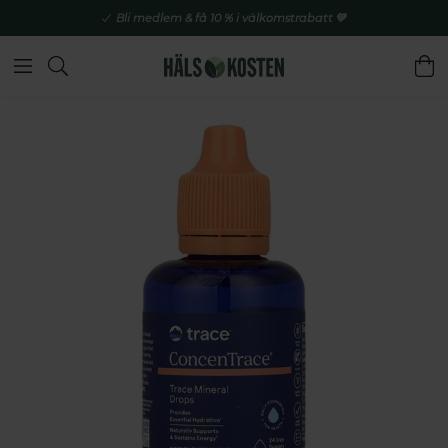
Bli medlem & få 10 % i välkomstrabatt 💚