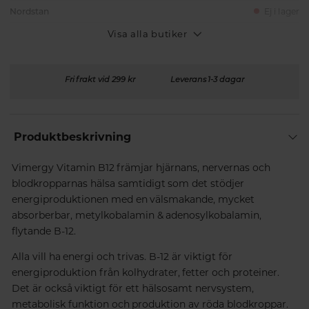
Nordstan
Ej i lager
Visa alla butiker
Fri frakt vid 299 kr
Leverans 1-3 dagar
Produktbeskrivning
Vimergy Vitamin B12 främjar hjärnans, nervernas och
blodkropparnas hälsa samtidigt som det stödjer
energiproduktionen med en välsmakande, mycket
absorberbar, metylkobalamin & adenosylkobalamin,
flytande B-12.
Alla vill ha energi och trivas. B-12 är viktigt för
energiproduktion från kolhydrater, fetter och proteiner.
Det är också viktigt för ett hälsosamt nervsystem,
metabolisk funktion och produktion av röda blodkroppar.