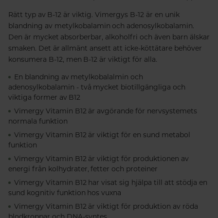
Rätt typ av B-12 är viktig. Vimergys B-12 är en unik
blandning av metylkobalamin och adenosylkobalamin.
Den är mycket absorberbar, alkoholfri och även barn älskar
smaken. Det är allmänt ansett att icke-köttätare behöver
konsumera B-12, men B-12 är viktigt för alla.
En blandning av metylkobalalmin och
adenosylkobalamin - två mycket biotillgängliga och
viktiga former av B12
Vimergy Vitamin B12 är avgörande för nervsystemets
normala funktion
Vimergy Vitamin B12 är viktigt för en sund metabol
funktion
Vimergy Vitamin B12 är viktigt för produktionen av
energi från kolhydrater, fetter och proteiner
Vimergy Vitamin B12 har visat sig hjälpa till att stödja en
sund kognitiv funktion hos vuxna
Vimergy Vitamin B12 är viktigt för produktion av röda
blodkroppar och DNA-syntes