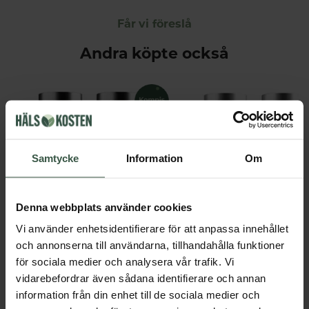
Får vi föreslå
Andra köpte också
Samtycke
Information
Om
Denna webbplats använder cookies
Marint Kollagen + Hyaluronsyra Ekonomipack 2x120k
Testobalans Ekonomipack 2x
Vi använder enhetsidentifierare för att anpassa innehållet
Great Essentials
Great Essentials
och annonserna till användarna, tillhandahålla funktioner
398 kr
498 kr
498 kr
598 kr
för sociala medier och analysera vår trafik. Vi
vidarebefordrar även sådana identifierare och annan
LÄGG I VARUKORGEN
LÄGG I VARUKORGEN
information från din enhet till de sociala medier och