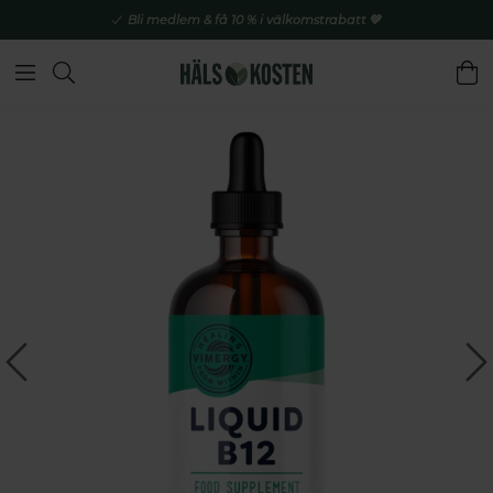
Bli medlem & få 10 % i välkomstrabatt 💚