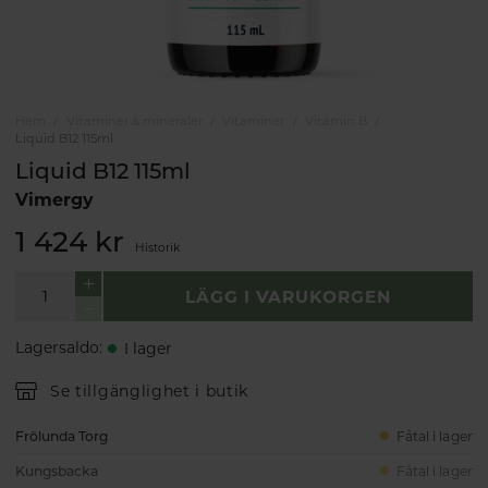
Hem
Vitaminer & mineraler
Vitaminer
Vitamin B
Liquid B12 115ml
Liquid B12 115ml
Vimergy
1 424 kr
Historik
LÄGG I VARUKORGEN
Lagersaldo
:
I lager
Se tillgänglighet i butik
Frölunda Torg
Fåtal i lager
Kungsbacka
Fåtal i lager