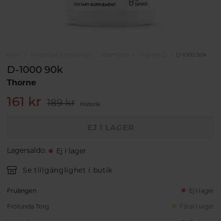
Hem
Vitaminer & mineraler
Vitaminer
Vitamin D
D-1000 90k
D-1000 90k
Thorne
161 kr
189 kr
Historik
EJ I LAGER
Lagersaldo
:
Ej i lager
Se tillgänglighet i butik
Fruängen
Ej i lager
Frölunda Torg
Fåtal i lager