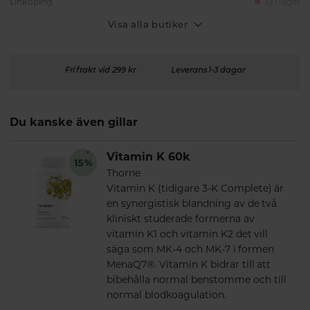
Linköping
Ej i lager
Visa alla butiker
Fri frakt vid 299 kr
Leverans 1-3 dagar
Du kanske även gillar
Vitamin K 60k
Thorne
Vitamin K (tidigare 3-K Complete) är
en synergistisk blandning av de två
kliniskt studerade formerna av
vitamin K1 och vitamin K2 det vill
säga som MK-4 och MK-7 i formen
MenaQ7®. Vitamin K bidrar till att
bibehålla normal benstomme och till
normal blodkoagulation.