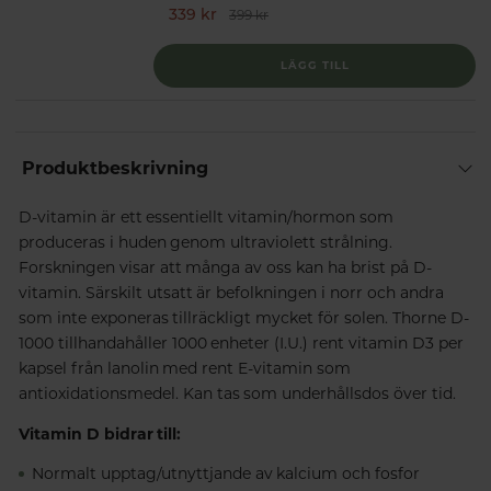
339 kr
399 kr
LÄGG TILL
Produktbeskrivning
D-vitamin är ett essentiellt vitamin/hormon som
produceras i huden genom ultraviolett strålning.
Forskningen visar att många av oss kan ha brist på D-
vitamin. Särskilt utsatt är befolkningen i norr och andra
som inte exponeras tillräckligt mycket för solen. Thorne D-
1000 tillhandahåller 1000 enheter (I.U.) rent vitamin D3 per
kapsel från lanolin med rent E-vitamin som
antioxidationsmedel. Kan tas som underhållsdos över tid.
Vitamin D bidrar till:
Normalt upptag/utnyttjande av kalcium och fosfor