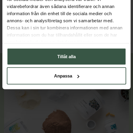
vidarebefordrar även sådana identifierare och annan
Kvällsmagnesium+ Ekonomipack 2x90k
information från din enhet till de sociala medier och
Great Essentials
Great Essentials
annons- och analysföretag som vi samarbetar med.
398 kr
299 kr
498 kr
378 kr
Dessa kan i sin tur kombinera informationen med annan
LÄGG I VARUKORGEN
LÄGG I VARUKORGEN
information som du har tillhandahållit eller som de har
samlat in när du har använt deras tjänster.
Tillåt alla
Lär dig mer
Anpassa