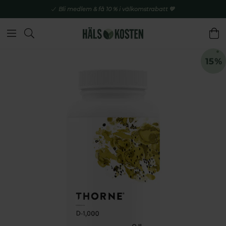
Bli medlem & få 10 % i välkomstrabatt 💚