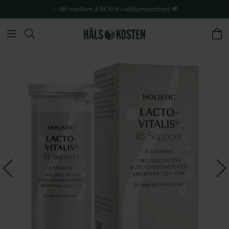
Bli medlem & få 10 % i välkomstrabatt 💚