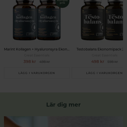
Marint Kollagen + Hyaluronsyra Ekonomipack 2x120k
Testobalans Ekonomipack 2x
Great Essentials
Great Essentials
398 kr
498 kr
498 kr
598 kr
LÄGG I VARUKORGEN
LÄGG I VARUKORGEN
Lär dig mer