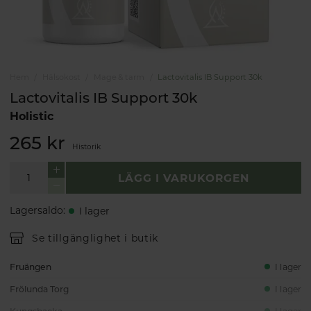
Hem
Hälsokost
Mage & tarm
Lactovitalis IB Support 30k
Lactovitalis IB Support 30k
Holistic
265 kr
Historik
LÄGG I VARUKORGEN
Lagersaldo
:
I lager
Se tillgänglighet i butik
Fruängen
I lager
Frölunda Torg
I lager