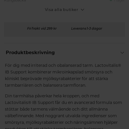
Kungsbacka
I lager
Visa alla butiker
Fri frakt vid 299 kr
Leverans 1-3 dagar
Produktbeskrivning
För dig med irriterad och obalanserad tarm. Lactovitalis®
IB Support kombinerar mikroinkapslad smörsyra och
kliniskt beprövade mjölksyrabakterier för att stärka
tarmbarriären och balansera tarmfloran.
Din tarmhälsa påverkar hela kroppen, och med
Lactovitalis® IB Support får du en avancerad formula som
stöttar både tarmens välmående och ditt allmänna
välbefinnande. Med noggrant utvalda ingredienser som
smörsyra, mjölksyrabakterier och näringsämnen hjälper
produkten till att stärka tarmbarriären, balansera