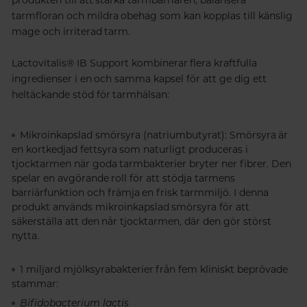
tarmfloran och mildra obehag som kan kopplas till känslig
mage och irriterad tarm.
Lactovitalis®
IB Support kombinerar flera kraftfulla
ingredienser i en och samma kapsel för att ge dig ett
heltäckande stöd för tarmhälsan:
Mikroinkapslad smörsyra (natriumbutyrat):
Smörsyra är
en kortkedjad fettsyra som naturligt produceras i
tjocktarmen när goda tarmbakterier bryter ner fibrer. Den
spelar en avgörande roll för att stödja tarmens
barriärfunktion och främja en frisk tarmmiljö. I denna
produkt används mikroinkapslad smörsyra för att
säkerställa att den når tjocktarmen, där den gör störst
nytta.
1 miljard mjölksyrabakterier från fem kliniskt beprövade
stammar:
Bifidobacterium lactis