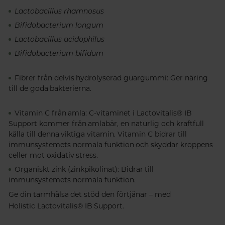
Lactobacillus rhamnosus
Bifidobacterium longum
Lactobacillus acidophilus
Bifidobacterium bifidum
Fibrer från delvis hydrolyserad guargummi:
Ger näring
till de goda bakterierna.
Vitamin C från amla:
C-vitaminet i Lactovitalis® IB
Support kommer från amlabär, en naturlig och kraftfull
källa till denna viktiga vitamin. Vitamin C bidrar till
immunsystemets normala funktion och skyddar kroppens
celler mot oxidativ stress.
Organiskt zink (zinkpikolinat):
Bidrar till
immunsystemets normala funktion.
Ge din tarmhälsa det stöd den förtjänar – med
Holistic Lactovitalis® IB Support.