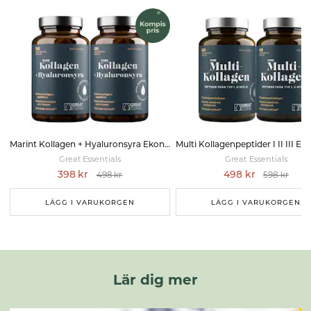
Marint Kollagen + Hyaluronsyra Ekonomipack 2x120k
Great Essentials
Great Essentials
398 kr
498 kr
498 kr
598 kr
LÄGG I VARUKORGEN
LÄGG I VARUKORGEN
Lär dig mer