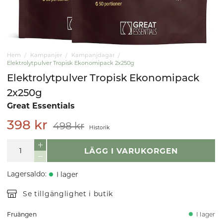
Hem
Kampanjer
Kampanjdagar
Elektrolytpulver Tropisk Ekonomipack 2x250g
Elektrolytpulver Tropisk Ekonomipack
2x250g
Great Essentials
398 kr
498 kr
Historik
LÄGG I VARUKORGEN
Lagersaldo
:
I lager
Se tillgänglighet i butik
Fruängen
I lager