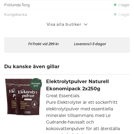
Frölunda Torg
I lager
Kungsbacka
I lager
Visa alla butiker
Fri frakt vid 299 kr
Leverans 1-3 dagar
Du kanske även gillar
Elektrolytpulver Naturell
Ekonomipack 2x250g
Great Essentials
Pure Elektrolyter är ett sockerfritt
elektrolytpulver med essentiella
mineraler tillsammans med Le
Guérande-havssalt och
kokosvattenpulver för att återställa