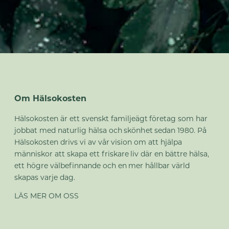
Om Hälsokosten
Hälsokosten är ett svenskt familjeägt företag som har
jobbat med naturlig hälsa och skönhet sedan 1980. På
Hälsokosten drivs vi av vår vision om att hjälpa
människor att skapa ett friskare liv där en bättre hälsa,
ett högre välbefinnande och en mer hållbar värld
skapas varje dag.
LÄS MER OM OSS