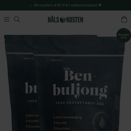
Bli medlem & få 10 % i välkomstrabatt 💚