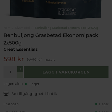
Hem
Livsmedel
Benbuljong Gräsbetad Ekonomipack 2x500g
Benbuljong Gräsbetad Ekonomipack
2x500g
Great Essentials
598 kr
698 kr
Historik
LÄGG I VARUKORGEN
Lagersaldo
:
I lager
Se tillgänglighet i butik
Fruängen
I lager