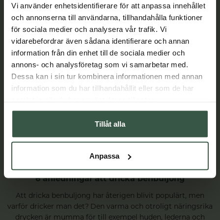
Vi använder enhetsidentifierare för att anpassa innehållet
och annonserna till användarna, tillhandahålla funktioner
för sociala medier och analysera vår trafik. Vi
vidarebefordrar även sådana identifierare och annan
information från din enhet till de sociala medier och
annons- och analysföretag som vi samarbetar med.
Dessa kan i sin tur kombinera informationen med annan
information som du har tillhandahållit eller som de har
samlat in när du har använt deras tjänster.
Tillåt alla
Anpassa
6 anledningar att dricka benbuljong
Att dricka benbuljong har återigen blivit populärt, men
varför dricker man det? Den varma och otroligt näringsrika
drycken är mumma för till exempel huden, lederna och