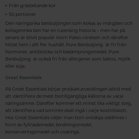
Från gräsbetande kor
50 portioner
Den näringsrika benbuljongen som kokas av märgben och
kollagenrika ben har en tusenårig historia – men har på
senare år blivit populär inom Paleo-rörelsen och därefter
hittat hem i allt fler hushåll. Pure Benbuljong är fri från
hormoner, antibiotika och bekämpningsmedel. Pure
Benbuljong är också fri från allergener som laktos, mjölk
eller soja.
Great Essentials
På Great Essentials börjar produktutvecklingen alltid med
att identifiera de mest biotillgängliga källorna av varje
näringsämne. Därefter kommer ett minst lika viktigt steg,
att identifiera vad som
inte
skall ingå i varje kosttillskott.
Hos Great Essentials väljer man bort onödiga
additives
i
form av fyllnadsmedel, bindningsmedel,
konserveringsmedel och coatings.