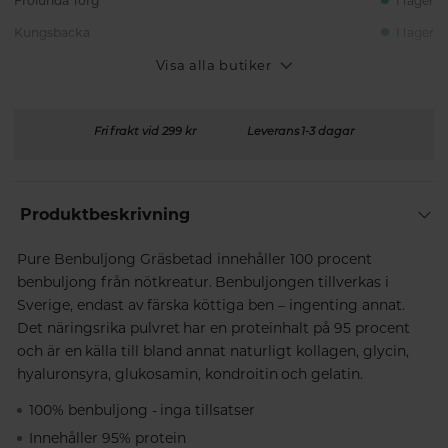
Frölunda Torg
I lager
Kungsbacka
I lager
Visa alla butiker
Fri frakt vid 299 kr
Leverans 1-3 dagar
Produktbeskrivning
Pure Benbuljong Gräsbetad innehåller 100 procent
benbuljong från nötkreatur. Benbuljongen tillverkas i
Sverige, endast av färska köttiga ben – ingenting annat.
Det näringsrika pulvret har en proteinhalt på 95 procent
och är en källa till bland annat naturligt kollagen, glycin,
hyaluronsyra, glukosamin, kondroitin och gelatin.
100% benbuljong - inga tillsatser
Innehåller 95% protein