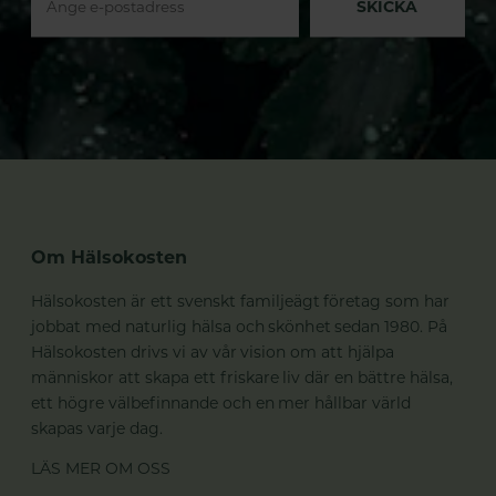
SKICKA
Om Hälsokosten
Hälsokosten är ett svenskt familjeägt företag som har
jobbat med naturlig hälsa och skönhet sedan 1980. På
Hälsokosten drivs vi av vår vision om att hjälpa
människor att skapa ett friskare liv där en bättre hälsa,
ett högre välbefinnande och en mer hållbar värld
skapas varje dag.
LÄS MER OM OSS