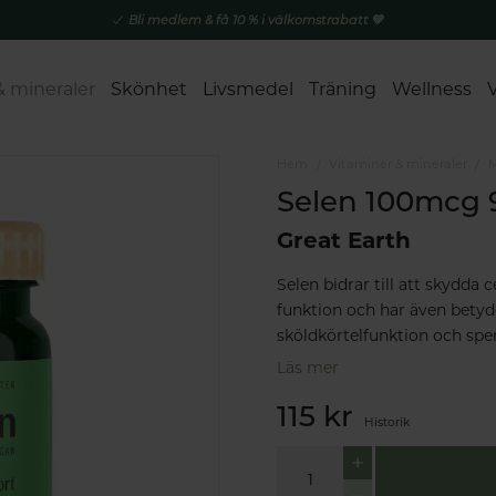
Bli medlem & få 10 % i välkomstrabatt 💚
& mineraler
Skönhet
Livsmedel
Träning
Wellness
Hem
Vitaminer & mineraler
M
Selen 100mcg 
Great Earth
Selen bidrar till att skydda
funktion och har även betyde
sköldkörtelfunktion och sper
Läs mer
115 kr
Historik