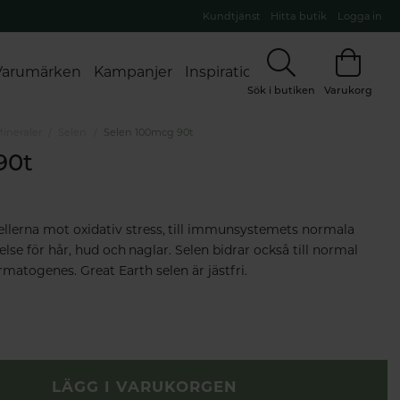
Kundtjänst
Hitta butik
Logga in
Varumärken
Kampanjer
Inspiration
Sök i butiken
Varukorg
ineraler
Selen
Selen 100mcg 90t
90t
 cellerna mot oxidativ stress, till immunsystemets normala
lse för hår, hud och naglar. Selen bidrar också till normal
matogenes. Great Earth selen är jästfri.
LÄGG I VARUKORGEN