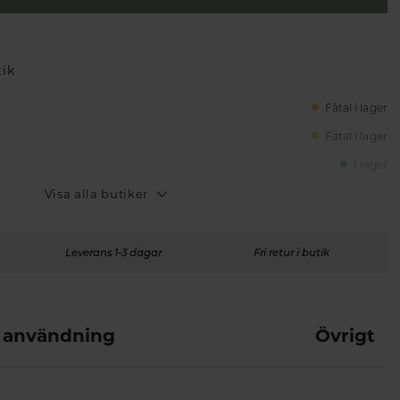
tik
Fåtal i lager
Fåtal i lager
I lager
Visa alla butiker
Leverans 1-3 dagar
Fri retur i butik
 användning
Övrigt