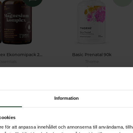
Magnesiumkomplex Ekonomipack 2x90k
Basic Prenatal 90k
Essentials
Thorne
r
370 kr
378 kr
435 kr
VARUKORGEN
LÄGG I VARUKORGEN
Information
cookies
Lär dig mer
e för att anpassa innehållet och annonserna till användarna, tillh