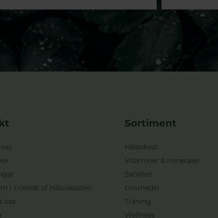
kt
Sortiment
 oss
Hälsokost
ker
Vitaminer & mineraler
ngar
Skönhet
m i Friends of Hälsokosten
Livsmedel
s oss
Träning
r
Wellness