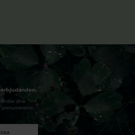
 erbjudanden.
handlar dina
n prenumeration.
ICKA