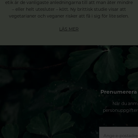
etik är de vanligaste anledningarna till att man äter mindre
– eller helt utesluter – kött. Ny brittisk studie visar att
vegetarianer och veganer risker att få i sig för lite selen.
LÄS MER
Prenumerera 
När du anmä
personuppgifter