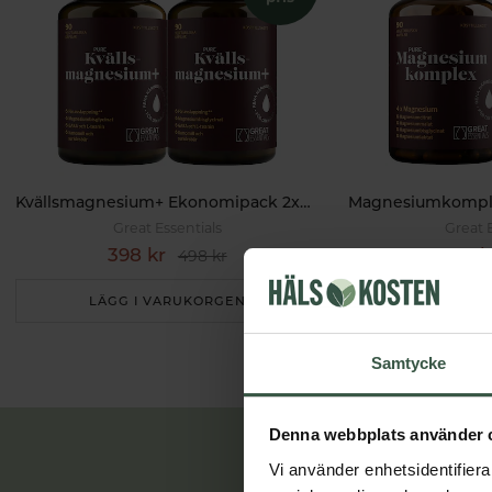
Kvällsmagnesium+ Ekonomipack 2x90k
Great Essentials
Great 
398 kr
299 k
498 kr
LÄGG I VARUKORGEN
LÄGG I 
Samtycke
Denna webbplats använder 
Vi använder enhetsidentifierar