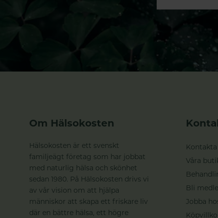
Om Hälsokosten
Konta
Hälsokosten är ett svenskt
Kontakta
familjeägt företag som har jobbat
Våra buti
med naturlig hälsa och skönhet
Behandli
sedan 1980. På Hälsokosten drivs vi
Bli medle
av vår vision om att hjälpa
människor att skapa ett friskare liv
Jobba ho
där en bättre hälsa, ett högre
Köpvillko