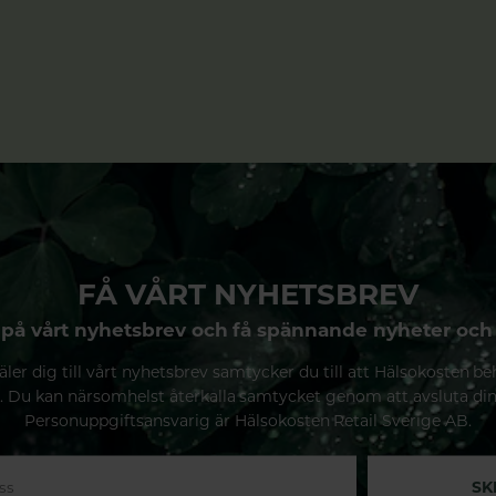
FÅ VÅRT NYHETSBREV
på vårt nyhetsbrev och få spännande nyheter och
ler dig till vårt nyhetsbrev samtycker du till att Hälsokosten be
. Du kan närsomhelst återkalla samtycket genom att avsluta di
Personuppgiftsansvarig är Hälsokosten Retail Sverige AB.
SK