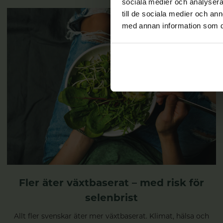
sociala medier och analysera 
till de sociala medier och a
med annan information som du 
Fler äter växtbaserat – med risk för
selenbrist
Allt fler svenskar äter mer växtbaserat. Klimat, hälsa och