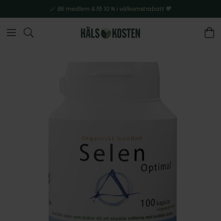
Bli medlem & få 10 % i välkomstrabatt 💚