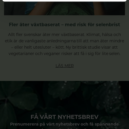
Fler äter växtbaserat – med risk för selenbrist
Allt fler svenskar äter mer växtbaserat. Klimat, hälsa och
etik är de vanligaste anledningarna till att man äter mindre
– eller helt utesluter – kött. Ny brittisk studie visar att
vegetarianer och veganer risker att få i sig för lite selen.
LÄS MER
FÅ VÅRT NYHETSBREV
Prenumerera på vårt nyhetsbrev och få spännande