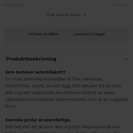
Linköping
I lager
Visa alla butiker
Fri frakt vid 299 kr
Leverans 1-3 dagar
Produktbeskrivning
Vem behöver selentillskott?
De mest selenrika livsmedlen är fisk, inälvsmat,
nötter/fröer, mjölk, ost och ägg. Det betyder att du som
äter mycket vegetariskt kan behöva tillskott av selen.
SelenOptimal innehåller selenmetionin, som är en organisk
form.
Svenska jordar är selenfattiga.
Det betyder att du som äter mycket närproducerat kan