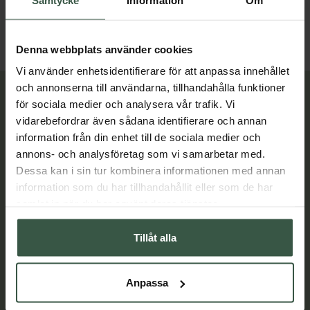
LÄGG I VARUKORGEN
LÄGG I VARUKORGEN
Denna webbplats använder cookies
Vi använder enhetsidentifierare för att anpassa innehållet
och annonserna till användarna, tillhandahålla funktioner
Lär dig mer
för sociala medier och analysera vår trafik. Vi
vidarebefordrar även sådana identifierare och annan
information från din enhet till de sociala medier och
annons- och analysföretag som vi samarbetar med.
Dessa kan i sin tur kombinera informationen med annan
information som du har tillhandahållit eller som de har
samlat in när du har använt deras tjänster.
Tillåt alla
Anpassa