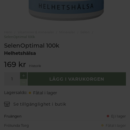
Hem
Vitaminer & mineraler
Mineraler
Selen
SelenOptimal 100k
SelenOptimal 100k
Helhetshälsa
169 kr
Historik
LÄGG I VARUKORGEN
Lagersaldo
:
Fåtal i lager
Se tillgänglighet i butik
Fruängen
Ej i lager
Frölunda Torg
Fåtal i lager