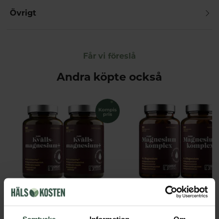
Övrigt
Får vi föreslå
Andra köpte också
Kvällsmagnesium+ Ekonomipack 2x90k
Great Essentials
Great Essentials
398 kr
299 kr
498 kr
378 kr
Samtycke
Information
Om