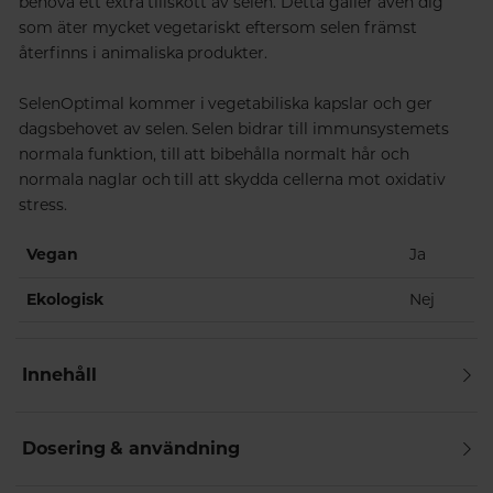
behöva ett extra tillskott av selen. Detta gäller även dig
som äter mycket vegetariskt eftersom selen främst
återfinns i animaliska produkter.
SelenOptimal kommer i vegetabiliska kapslar och ger
dagsbehovet av selen. Selen bidrar till immunsystemets
normala funktion, till att bibehålla normalt hår och
normala naglar och till att skydda cellerna mot oxidativ
stress.
Vegan
Ja
Ekologisk
Nej
Innehåll
Dosering & användning