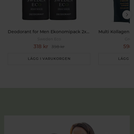
Deodorant for Men Ekonomipack 2x50ml
Sweden Eco
Grea
318 kr
598 
398 kr
LÄGG I VARUKORGEN
LÄGG I