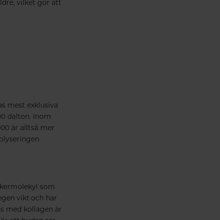
dre, vilket gör att
ras mest exklusiva
00 dalton. Inom
00 är alltså mer
olyseringen
ockermolekyl som
egen vikt och har
ns med kollagen är