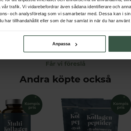
Nej
vår trafik. Vi vidarebefordrar även sådana identifierare och anna
nnons- och analysföretag som vi samarbetar med. Dessa kan i sin
Nej
har tillhandahållit eller som de har samlat in när du har använt 
nd
Sverige
Anpassa
Får vi föreslå
Andra köpte också