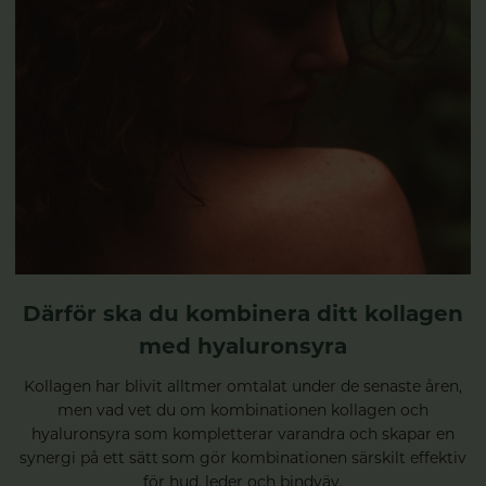
Därför ska du kombinera ditt kollagen
med hyaluronsyra
Kollagen har blivit alltmer omtalat under de senaste åren,
men vad vet du om kombinationen kollagen och
hyaluronsyra som kompletterar varandra och skapar en
synergi på ett sätt som gör kombinationen särskilt effektiv
för hud, leder och bindväv.