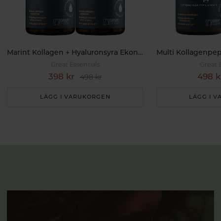
Marint Kollagen + Hyaluronsyra Ekonomipack 2x120k
Great Essentials
Great 
398 kr
498 k
498 kr
LÄGG I VARUKORGEN
LÄGG I 