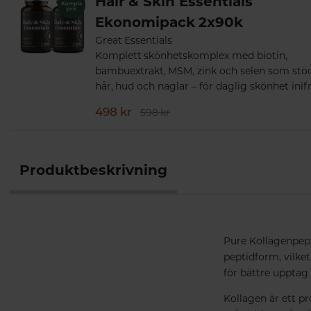
Hair & Skin Essentials
Ekonomipack 2x90k
Great Essentials
Komplett skönhetskomplex med biotin,
bambuextrakt, MSM, zink och selen som stöd
hår, hud och naglar – för daglig skönhet inif
498 kr
598 kr
Produktbeskrivning
Pure Kollagenpept
peptidform, vilket
för bättre upptag
Kollagen är ett p