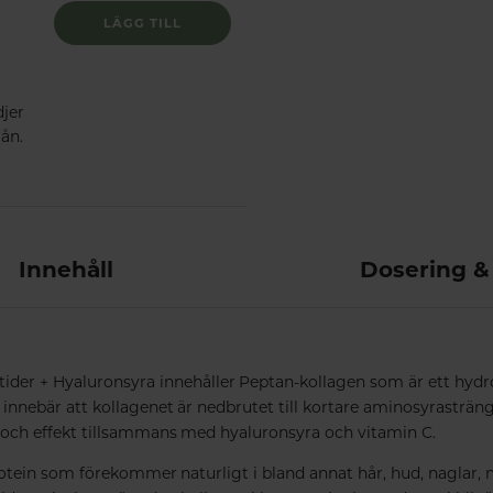
LÄGG TILL
jer
rån.
Innehåll
Dosering &
ider + Hyaluronsyra innehåller Peptan-kollagen som är ett hydro
 innebär att kollagenet är nedbrutet till kortare aminosyrasträn
 och effekt tillsammans med hyaluronsyra och vitamin C.
rotein som förekommer naturligt i bland annat hår, hud, naglar, 