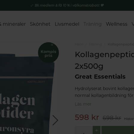
Bli medlem & få 10 % i välkomstrabatt 💚
& mineraler
Skönhet
Livsmedel
Träning
Wellness
Hem
Träning
Kollagenpeptid
Kollagenpepti
2x500g
Great Essentials
Hydrolyserat bovint kollage
normal kollagenbildning för 
Läs mer
598 kr
698 kr
Histor