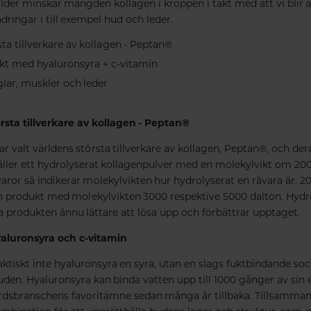
ålder minskar mängden kollagen i kroppen i takt med att vi blir äl
dringar i till exempel hud och leder.
sta tillverkare av kollagen - Peptan®
rkt med hyaluronsyra + c-vitamin
glar, muskler och leder
rsta tillverkare av kollagen - Peptan®
ar valt världens största tillverkare av kollagen, Peptan®, och de
ller ett hydrolyserat kollagenpulver med en molekylvikt om 20
aror så indikerar molekylvikten hur hydrolyserat en råvara är. 20
n produkt med molekylvikten 3000 respektive 5000 dalton. Hydr
öra produkten ännu lättare att lösa upp och förbättrar upptaget.
aluronsyra och c-vitamin
aktiskt inte hyaluronsyra en syra, utan en slags fuktbindande s
huden. Hyaluronsyra kan binda vatten upp till 1000 gånger av sin 
årdsbranschens favoritämne sedan många år tillbaka. Tillsamma