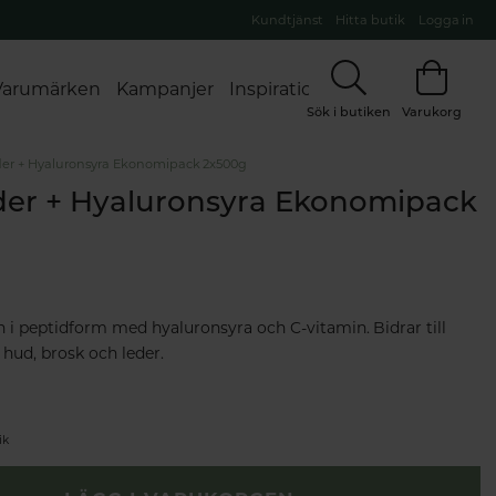
Kundtjänst
Hitta butik
Logga in
Varumärken
Kampanjer
Inspiration
Sök i butiken
Varukorg
er + Hyaluronsyra Ekonomipack 2x500g
der + Hyaluronsyra Ekonomipack
n i peptidform med hyaluronsyra och C-vitamin. Bidrar till
hud, brosk och leder.
ik