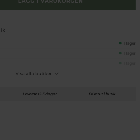
LÄGG I VARUKORGEN
tik
I lager
I lager
I lager
Visa alla butiker
Leverans 1-3 dagar
Fri retur i butik