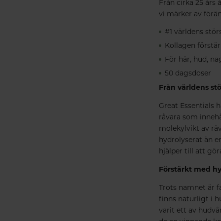
Från cirka 25 års 
vi märker av förän
#1 världens stör
Kollagen förstä
För hår, hud, na
50 dagsdoser
Från världens stö
Great Essentials h
råvara som innehå
molekylvikt av råv
hydrolyserat än e
hjälper till att g
Förstärkt med hy
Trots namnet är f
finns naturligt i 
varit ett av hudv