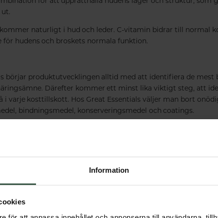
mbination för att upprätthålla hudens lager och struktur, som g
 ut.
kommer naturligt i hud och leder. C-vitamin bidrar till normal k
 för hudens och broskets normala funktion.
s börjar produktutvecklingen alltid med att identifiera de mest 
näringsämne. Därefter kommer ett minst lika viktigt steg, att ide
å i varje kosttillskott. Hos Great Essentials väljer man bort onöd
edel, bindningsmedel, konserveringsmedel och coatings.
trävar efter att innehållsförteckningen för varje produkt ska vara
nt
och
kort
som bara möjligt.
arbete med svenska näringsterapeuter
Information
iga näringsämnen
lsatser
ige
cookies
e för att anpassa innehållet och annonserna till användarna, tillh