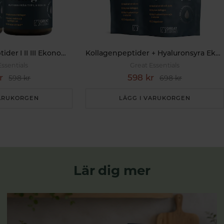
Multi Kollagenpeptider I II III Ekonomipack 2x120k
Kollagenpeptider + Hyaluronsyra Ekonomipack 2x500g
Essentials
Great Essentials
r
598 kr
598 kr
698 kr
VARUKORGEN
LÄGG I VARUKORGEN
Lär dig mer