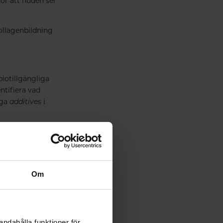
ör att huden ser
ollagenbildning
biotillgängliga
ntifiera vad
iga
additives
i
Om
andahålla funktioner för