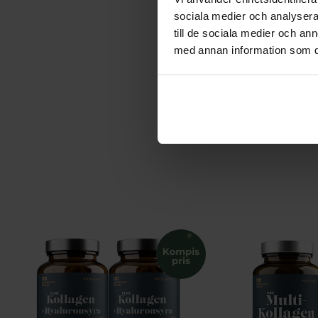
Vegan
sociala medier och analysera 
till de sociala medier och a
Ekologisk
med annan information som du 
Tillverkningsla