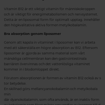
Vitamin B12 är ett viktigt vitamin för människokroppen
och är viktigt för energimetabolismen och nervsystemet.
Detta är en liposomal form för optimalt upptag. Innehåller
den
högkvalitativa
aktiva
formen
metylkobalamin.
Bra absorption genom liposomer
Genom att kapsla in vitaminet i liposomer kan vi arbeta
med att säkerställa en högre absorption av B12. Eftersom
liposomer är gjorda av samma material som vårt
mänskliga cellmembran kan den gastrointestinala
barriären övervinnas och det vattenlösliga vitaminet
kommer in i blodomloppet direkt.
Förutom
absorptionen
är
formen
av
vitamin
B12
också
av
s
tor
betydelse.
En
skillnad
görs
mellan
cyanokobalamin
och
metylkobala
min
där
d
yanokobalamin,
som
ofta
används,
är
en
inaktiv
form