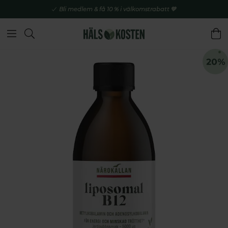
Bli medlem & få 10 % i välkomstrabatt 💚