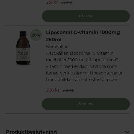
231 kr
289 kr
GÅ TILL
Liposomal C-vitamin 1000mg
250ml
Närokällan
Närokällan Liposomal C-vitamin
innehåller 1000mg lättupptaglig C-
vitamin med endast havtorn som
konserveringsämne. Liposomerna är
framställda från solrosfosfolipider.
268 kr
335 kr
LÄGG TILL
Produktbeskrivning