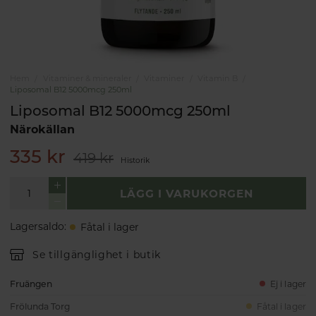
Hem
Vitaminer & mineraler
Vitaminer
Vitamin B
Liposomal B12 5000mcg 250ml
Liposomal B12 5000mcg 250ml
Närokällan
335 kr
419 kr
Historik
LÄGG I VARUKORGEN
Lagersaldo
:
Fåtal i lager
Se tillgänglighet i butik
Fruängen
Ej i lager
Frölunda Torg
Fåtal i lager