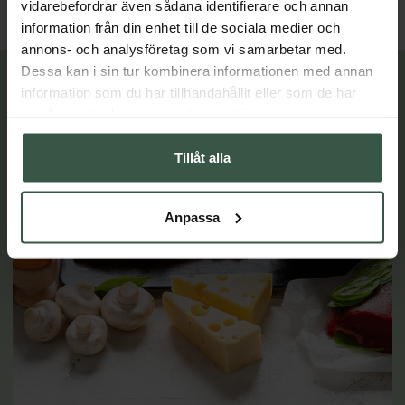
vidarebefordrar även sådana identifierare och annan
information från din enhet till de sociala medier och
annons- och analysföretag som vi samarbetar med.
Dessa kan i sin tur kombinera informationen med annan
Lär dig mer
information som du har tillhandahållit eller som de har
samlat in när du har använt deras tjänster.
Tillåt alla
Anpassa