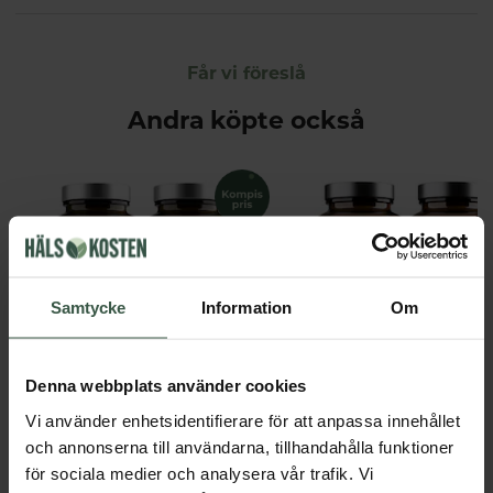
Får vi föreslå
Andra köpte också
Samtycke
Information
Om
Denna webbplats använder cookies
Kvällsmagnesium+ Ekonomipack 2x90k
Great Essentials
Great Essentials
Vi använder enhetsidentifierare för att anpassa innehållet
398 kr
299 kr
498 kr
378 kr
och annonserna till användarna, tillhandahålla funktioner
för sociala medier och analysera vår trafik. Vi
LÄGG I VARUKORGEN
LÄGG I VARUKORGEN