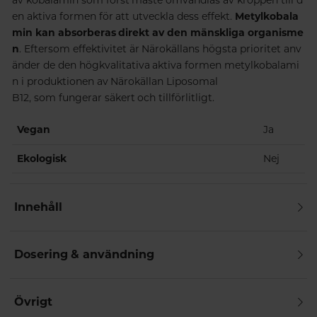
av
kobalamin
som
först
måste
omvandlas
av
kroppen
till
d
en
aktiva
formen
för
att
utveckla
dess
effekt.
Metylkobala
min kan absorberas direkt av den mänskliga
organisme
n
.
Eftersom
effektivitet
är
Närokällans
högsta
prioritet
anv
änder
de
den
högkvalitativa
aktiva
formen
metylkobalami
n
i
produktionen
av
Närokällan Liposomal
B12,
som
fungerar
säkert
och
tillförlitligt.
Vegan
Ja
Ekologisk
Nej
Innehåll
Dosering & användning
Övrigt