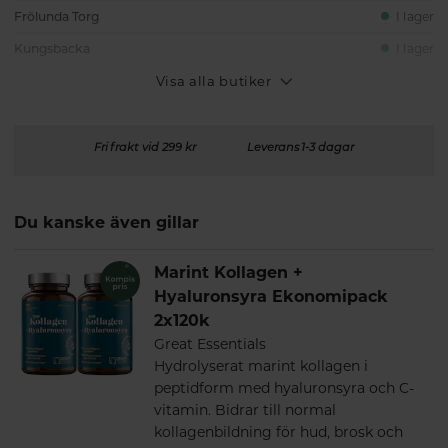
Frölunda Torg
I lager
Kungsbacka
I lager
Visa alla butiker
Fri frakt vid 299 kr
Leverans 1-3 dagar
Du kanske även gillar
Marint Kollagen +
Hyaluronsyra Ekonomipack
2x120k
Great Essentials
Hydrolyserat marint kollagen i
peptidform med hyaluronsyra och C-
vitamin. Bidrar till normal
kollagenbildning för hud, brosk och