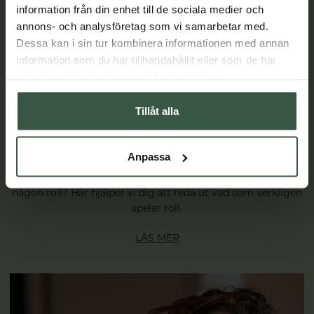
information från din enhet till de sociala medier och
annons- och analysföretag som vi samarbetar med.
Dessa kan i sin tur kombinera informationen med annan
Guide i kollagendjungeln – så väljer du rätt
information som du har tillhandahållit eller som de har
kollagen
samlat in när du har använt deras tjänster.
Kollagen har blivit ett av de mest omtalade kosttillskotten
Tillåt alla
de senaste åren – och det är inte svårt att förstå varför. Som
kroppens vanligaste protein spelar kollagen en central roll
för hud, hår, naglar, leder och bindväv. Men vad betyder
Anpassa
egentligen begrepp som kollagenpeptider, hydrolyserat
kollagen och dalton? Och spelar kollagentyp verkligen
någon roll? Här hjälper vi dig att reda ut vad som verkligen
spelar roll.
LÄS MER