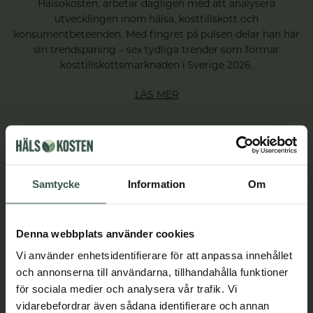
Hälsokosten, arbetar dagligen med att analysera
utvecklingen inom hälsa, kosttillskott och
konsumentbeteenden. Med fingret på pulsen delar han här
sin trendspaning – sex tydliga trender som formar
kosttillskottsmarknaden i Sverige 2026.
LÄS MER
Samtycke
Information
Om
Denna webbplats använder cookies
Vi använder enhetsidentifierare för att anpassa innehållet
och annonserna till användarna, tillhandahålla funktioner
för sociala medier och analysera vår trafik. Vi
vidarebefordrar även sådana identifierare och annan