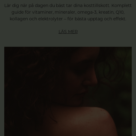
Lär dig när på dagen du bäst tar dina kosttillskott. Komplett
guide för vitaminer, mineraler, omega-3, kreatin, Q10,
kollagen och elektrolyter – för bästa upptag och effekt.
LÄS MER