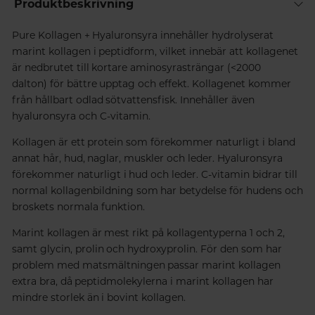
Produktbeskrivning
Pure Kollagen + Hyaluronsyra innehåller hydrolyserat
marint kollagen i peptidform, vilket innebär att kollagenet
är nedbrutet till kortare aminosyrasträngar (<2000
dalton) för bättre upptag och effekt. Kollagenet kommer
från hållbart odlad sötvattensfisk. Innehåller även
hyaluronsyra och C-vitamin.
Kollagen är ett protein som förekommer naturligt i bland
annat hår, hud, naglar, muskler och leder. Hyaluronsyra
förekommer naturligt i hud och leder. C-vitamin bidrar till
normal kollagenbildning som har betydelse för hudens och
broskets normala funktion.
Marint kollagen är mest rikt på kollagentyperna 1 och 2,
samt glycin, prolin och hydroxyprolin. För den som har
problem med matsmältningen passar marint kollagen
extra bra, då peptidmolekylerna i marint kollagen har
mindre storlek än i bovint kollagen.