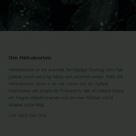
Om Hälsokosten
Hälsokosten är ett svenskt familjeägt företag som har
jobbat med naturlig hälsa och skönhet sedan 1980. På
Hälsokosten drivs vi av vår vision om att hjälpa
människor att skapa ett friskare liv där en bättre hälsa,
ett högre välbefinnande och en mer hållbar värld
skapas varje dag.
LÄS MER OM OSS