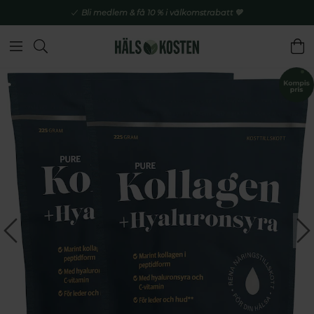
Bli medlem & få 10 % i välkomstrabatt 💚