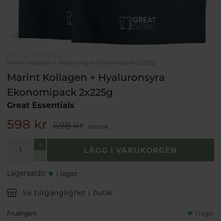
Hem
Hälsokost
Marint Kollagen + Hyaluronsyra Ekonomipack 2x225g
Marint Kollagen + Hyaluronsyra
Ekonomipack 2x225g
Great Essentials
598 kr
698 kr
Historik
LÄGG I VARUKORGEN
Lagersaldo
:
I lager
Se tillgänglighet i butik
Fruängen
I lager