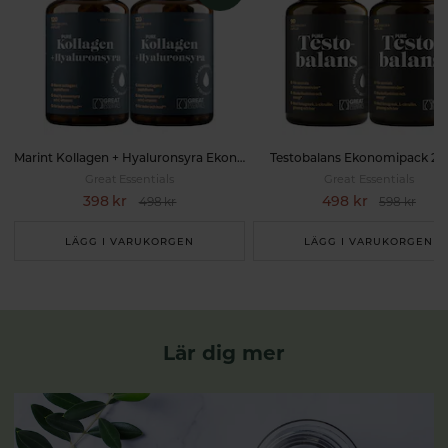
Marint Kollagen + Hyaluronsyra Ekonomipack 2x120k
Testobalans Ekonomipack 2x
Great Essentials
Great Essentials
398 kr
498 kr
498 kr
598 kr
LÄGG I VARUKORGEN
LÄGG I VARUKORGEN
Lär dig mer