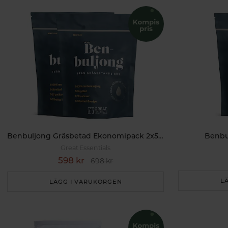
Läs mer om organtillskott:
Allt om den nygamla Nose-to-Tail-dieten
Benbuljong Gräsbetad Ekonomipack 2x500g
Benbu
Great Essentials
598 kr
698 kr
L
LÄGG I VARUKORGEN