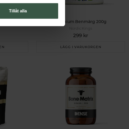
Tillåt alla
inna 180k
Premium Benmärg 200g
Nordic Kings
299 kr
EN
LÄGG I VARUKORGEN