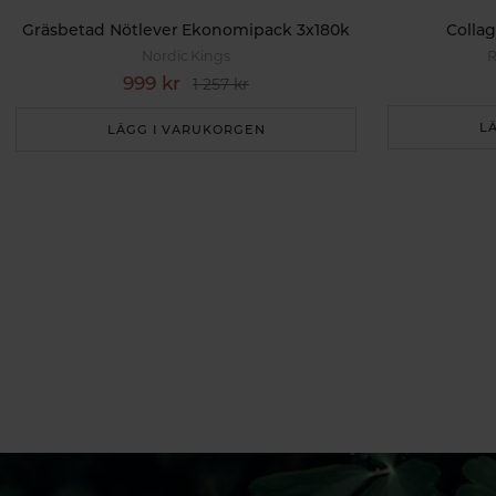
Gräsbetad Nötlever Ekonomipack 3x180k
Collag
Nordic Kings
R
999 kr
1 257 kr
L
LÄGG I VARUKORGEN