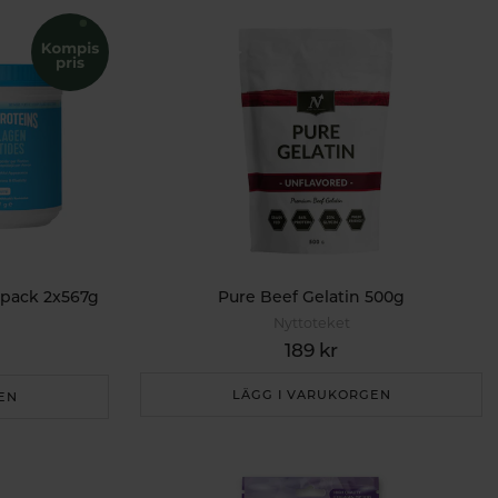
ipack 2x567g
Pure Beef Gelatin 500g
Nyttoteket
189 kr
LÄGG I VARUKORGEN
EN