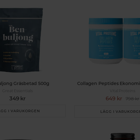
ljong Gräsbetad 500g
Collagen Peptides Ekonom
Great Essentials
Vital Proteins
349 kr
649 kr
798 kr
ÄGG I VARUKORGEN
LÄGG I VARUKORG