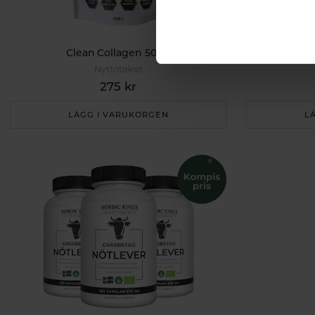
Clean Collagen 500g
Bioce
Nyttoteket
275 kr
LÄGG I VARUKORGEN
L