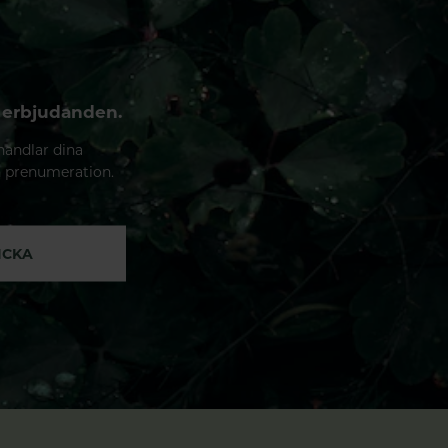
 erbjudanden.
handlar dina
n prenumeration.
ICKA