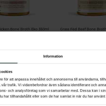
hicken Bone Broth Eko 350ml
Grass Fed Beef Bone Brot
STHL
STHL
69 kr
65 kr
GÅ TILL
LÄGG I VARUKORG
Information
cookies
e för att anpassa innehållet och annonserna till användarna, tillh
vår trafik. Vi vidarebefordrar även sådana identifierare och anna
nnons- och analysföretag som vi samarbetar med. Dessa kan i sin
har tillhandahållit eller som de har samlat in när du har använt 