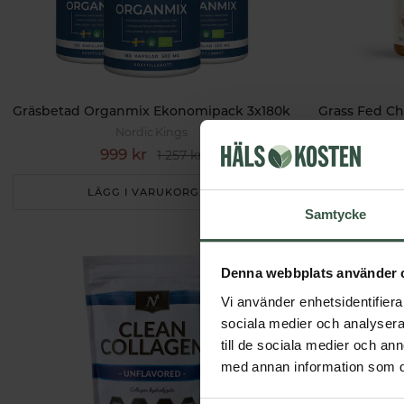
Gräsbetad Organmix Ekonomipack 3x180k
Grass Fed C
Nordic Kings
999 kr
1 257 kr
LÄGG I VARUKORGEN
Samtycke
Denna webbplats använder 
Vi använder enhetsidentifierar
sociala medier och analysera 
till de sociala medier och a
med annan information som du 