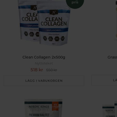
Clean Collagen 2x500g
Gras
Nyttoteket
518 kr
550 kr
L
LÄGG I VARUKORGEN