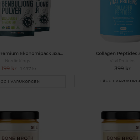
Benbuljong Premium Ekonomipack 3x500g
Collagen Peptides 
Nordic Kings
Vital Proteins
1 199 kr
399 kr
1 497 kr
LÄGG I VARUKORG
ÄGG I VARUKORGEN