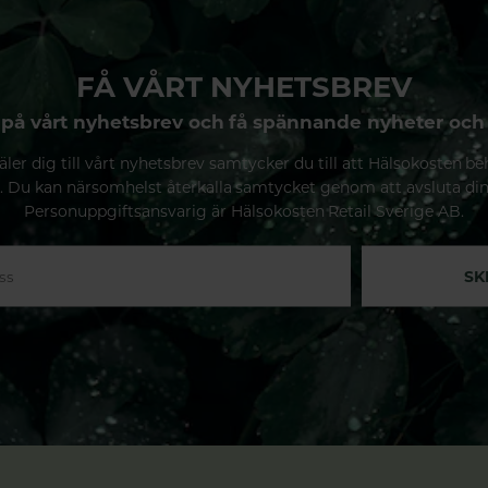
FÅ VÅRT NYHETSBREV
på vårt nyhetsbrev och få spännande nyheter och
ler dig till vårt nyhetsbrev samtycker du till att Hälsokosten be
. Du kan närsomhelst återkalla samtycket genom att avsluta di
Personuppgiftsansvarig är Hälsokosten Retail Sverige AB.
SK