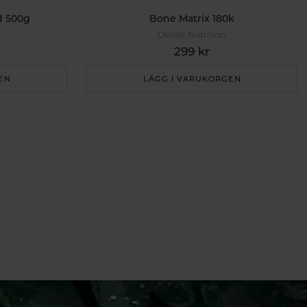
d 500g
Bone Matrix 180k
Dense Nutrition
299 kr
EN
LÄGG I VARUKORGEN