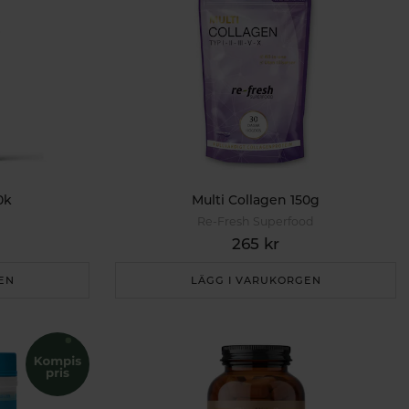
0k
Multi Collagen 150g
Re-Fresh Superfood
265 kr
EN
LÄGG I VARUKORGEN