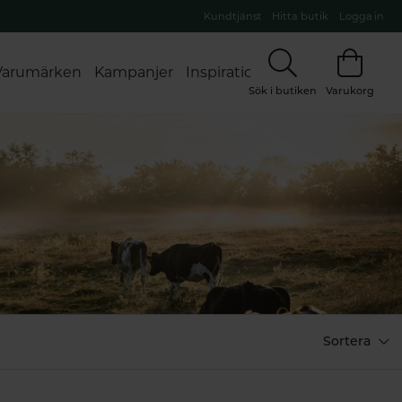
Kundtjänst
Hitta butik
Logga in
Varumärken
Kampanjer
Inspiration
Sök i butiken
Varukorg
rta & kärl
Immunsystem
Klimakterie & PMS
K
Sortera