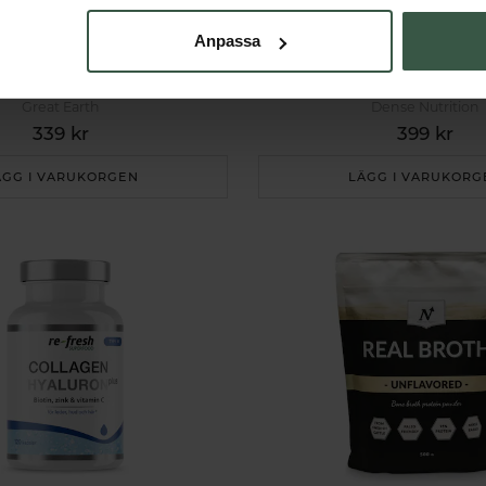
Anpassa
ll Collagen 500mg 60k
Gräsbetad Organmix Kv
Great Earth
Dense Nutrition
339 kr
399 kr
ÄGG I VARUKORGEN
LÄGG I VARUKORG