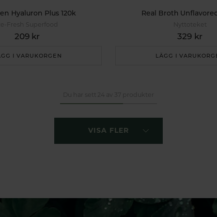
en Hyaluron Plus 120k
Real Broth Unflavore
e-Fresh Superfood
Nyttoteket
209 kr
329 kr
ÄGG I VARUKORGEN
LÄGG I VARUKORG
Du har sett 24 av 37 produkter
VISA FLER