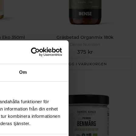
h Eko 350ml
Gräsbetad Organmix 180k
Dense Nutrition
375 kr
EN
LÄGG I VARUKORGEN
Om
andahålla funktioner för
n information från din enhet
 tur kombinera informationen
deras tjänster.