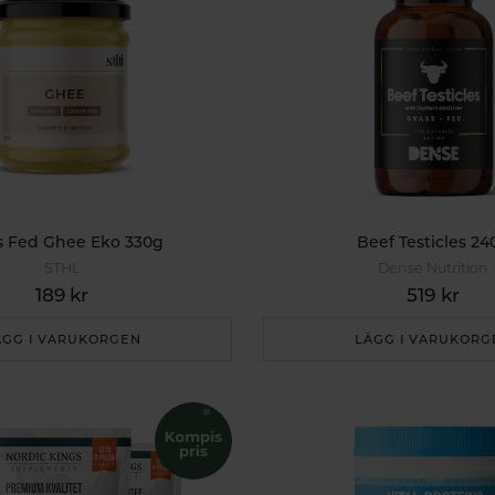
s Fed Ghee Eko 330g
Beef Testicles 24
STHL
Dense Nutrition
189 kr
519 kr
ÄGG I VARUKORGEN
LÄGG I VARUKORG