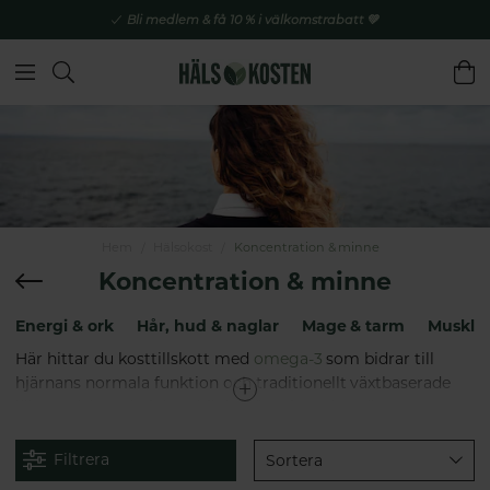
Bli medlem & få 10 % i välkomstrabatt 💚
Hem
Hälsokost
Koncentration & minne
Koncentration & minne
Energi & ork
Hår, hud & naglar
Mage & tarm
Muskler
Här hittar du kosttillskott med
omega-3
som bidrar till
hjärnans normala funktion och traditionellt växtbaserade
läkemedel med ginkgo biloba för minnesbesvär,
koncentrationssvårigheter, yrsel och öronsusningar. Du
hittar även lecithin, l-theanin och andra kosttillskott.
Filtrera
Sortera