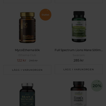
MycoEtherna 60k
Full Spectrum Lions Mane 500mg 60k
Etherna Club
Swanson
122 kr
285 kr
245 kr
LÄGG I VARUKORGEN
LÄGG I VARUKORGEN