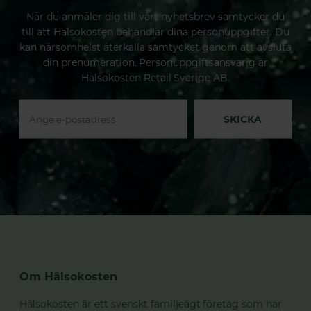
När du anmäler dig till vårt nyhetsbrev samtycker du
till att Hälsokosten behandlar dina personuppgifter. Du
kan närsomhelst återkalla samtycket genom att avsluta
din prenumeration. Personuppgiftsansvarig är
Hälsokosten Retail Sverige AB.
SKICKA
Om Hälsokosten
Hälsokosten är ett svenskt familjeägt företag som har