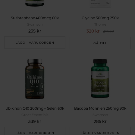
Sulforaphane 400mcg 60k
Glycine 500mg 250k
Swanson
Thorne
235 kr
320 kr
377 kr
LÄGG I VARUKORGEN
GÅ TILL
Ubikinon Q10 200mg + Selen 60k
Bacopa Monnieri 250mg 90k
Great Essentials
Swanson
339 kr
285 kr
LÄGG I VARUKORGEN
LÄGG I VARUKORGEN