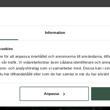
Du har sett 2 av 2 produkter
Information
cookies
e för att anpassa innehållet och annonserna till användarna, tillh
vår trafik. Vi vidarebefordrar även sådana identifierare och anna
nnons- och analysföretag som vi samarbetar med. Dessa kan i sin
har tillhandahållit eller som de har samlat in när du har använt 
FÅ VÅRT NYHETSBREV
på vårt nyhetsbrev och få spännande nyheter och
Anpassa
ler dig till vårt nyhetsbrev samtycker du till att Hälsokosten be
. Du kan närsomhelst återkalla samtycket genom att avsluta di
Personuppgiftsansvarig är Hälsokosten Retail Sverige AB.