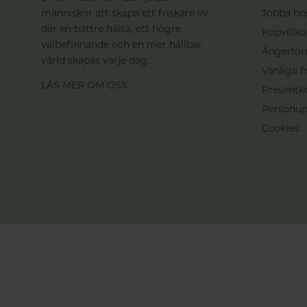
människor att skapa ett friskare liv
Jobba ho
där en bättre hälsa, ett högre
Köpvillko
välbefinnande och en mer hållbar
Ångerfor
värld skapas varje dag.
Vanliga f
LÄS MER OM OSS
Presentk
Personup
Cookies