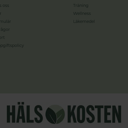
s oss
Träning
r
Wellness
mulär
Läkemedel
rågor
ort
pgiftspolicy