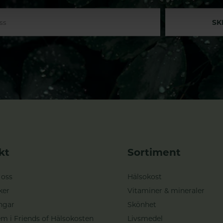
SK
kt
Sortiment
 oss
Hälsokost
ker
Vitaminer & mineraler
ngar
Skönhet
m i Friends of Hälsokosten
Livsmedel