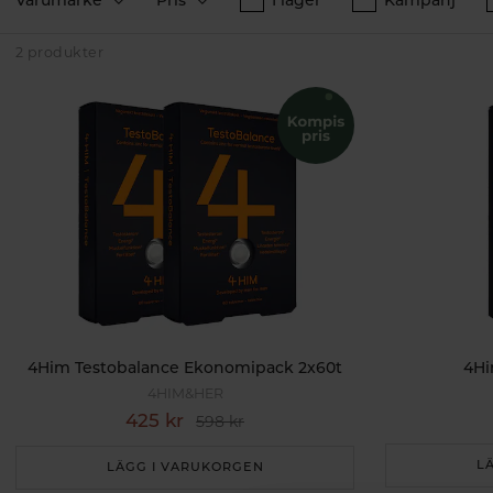
dag.
2 produkter
4Him Testobalance Ekonomipack 2x60t
4Hi
4HIM&HER
425 kr
598 kr
L
LÄGG I VARUKORGEN