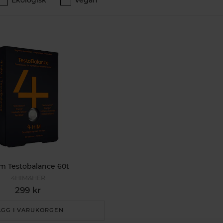
m Testobalance 60t
4HIM&HER
299 kr
ÄGG I VARUKORGEN