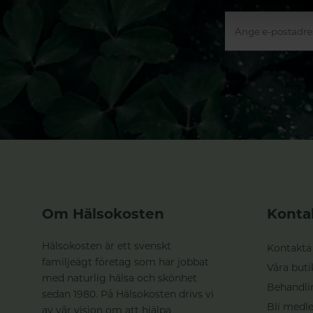
Om Hälsokosten
Konta
Hälsokosten är ett svenskt
Kontakta
familjeägt företag som har jobbat
Våra buti
med naturlig hälsa och skönhet
Behandli
sedan 1980. På Hälsokosten drivs vi
Bli medle
av vår vision om att hjälpa