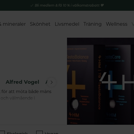
Bli medlem & få 10 % i välkomstrabatt 💚
& mineraler
Skönhet
Livsmedel
Träning
Wellness
Alfred Vogel
Aurora
Axelda
Bambusa
Bet
t för att möta både mäns
i och välmående i
äringsexperter och
a kvalitet. 4him&her
n onödiga tillsatser,
dlig transparens vill
r en naturlig del av varje
Ekologisk
Vegan