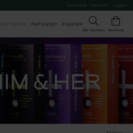
Kundtjänst
Hitta butik
Logga in
Varumärken
Kampanjer
Inspiration
Sök i butiken
Varukorg
ter You
Bloom
Biomed
Bioregena
Biotta
Sortera