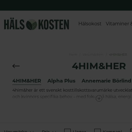
Hälsokost
Vitaminer 
Hem
Varumärken
4HIM&HER
4HIM&HER
4HIM&HER
Alpha Plus
Annemarie Börlind
4him&her är ett svenskt kosttillskottsvarumärke utveckla
och kvinnors specifika behov – med fokus på hälsa, energ
vardagen. Varje produkt är framtagen i samarbete med n
baserad på vetenskapligt beprövade ingredienser av högst
kombinerar effektivitet med enkelhet – rena produkter uta
designade för moderna livsstilar. Med stilren design och ty
varumärket inspirera till en balanserad livsstil där hälsa bli
Varumärke
Pris
I lager
Kampanj