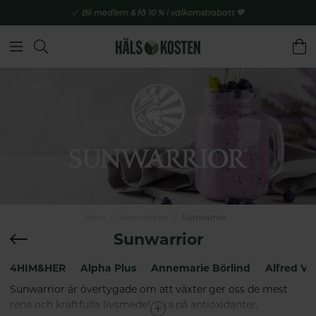
Bli medlem & få 10 % i välkomstrabatt 💚
Hem
Varumärken
Sunwarrior
Sunwarrior
4HIM&HER
Alpha Plus
Annemarie Börlind
Alfred Vo
Sunwarrior är övertygade om att växter ger oss de mest
rena och kraftfulla livsmedel, rika på antioxidanter,