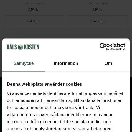
Sunwarrior
Sunwarrior
419 kr
419 kr
GÅ TILL
GÅ TILL
Du har sett 6 av 6 produkter
Samtycke
Information
Om
Denna webbplats använder cookies
Vi använder enhetsidentifierare för att anpassa innehållet
och annonserna till användarna, tillhandahålla funktioner
för sociala medier och analysera vår trafik. Vi
FÅ VÅRT NYHETSBREV
vidarebefordrar även sådana identifierare och annan
Prenumerera på vårt nyhetsbrev och få spännande
information från din enhet till de sociala medier och
nyheter och erbjudanden.
annons- och analysföretag som vi samarbetar med.