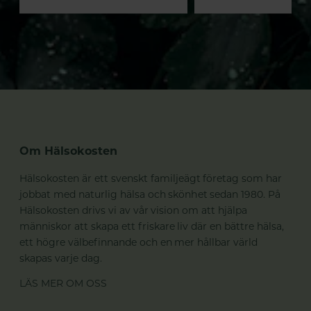
Om Hälsokosten
Hälsokosten är ett svenskt familjeägt företag som har
jobbat med naturlig hälsa och skönhet sedan 1980. På
Hälsokosten drivs vi av vår vision om att hjälpa
människor att skapa ett friskare liv där en bättre hälsa,
ett högre välbefinnande och en mer hållbar värld
skapas varje dag.
LÄS MER OM OSS