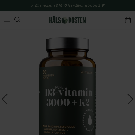
Bli medlem & få 10 % i välkomstrabatt 💚