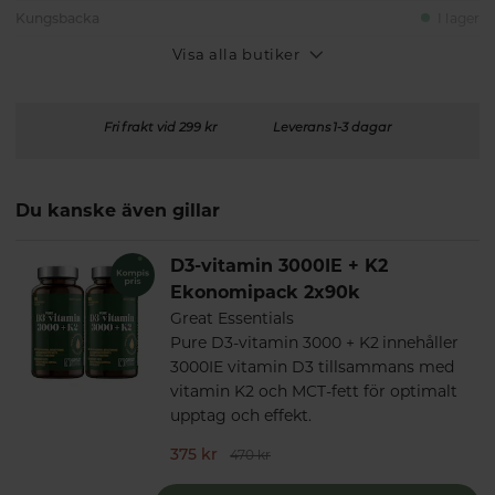
Kungsbacka
I lager
Visa alla butiker
Fri frakt vid 299 kr
Leverans 1-3 dagar
Du kanske även gillar
D3-vitamin 3000IE + K2
Ekonomipack 2x90k
Great Essentials
Pure D3-vitamin 3000 + K2 innehåller
3000IE vitamin D3 tillsammans med
vitamin K2 och MCT-fett för optimalt
upptag och effekt.
375 kr
470 kr