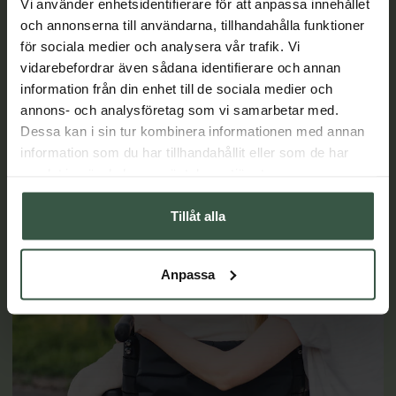
D-vitamin och symptom på depression. Här får du veta mer
Vi använder enhetsidentifierare för att anpassa innehållet
om varför det är så viktigt att tillgodose sitt behov av D-
och annonserna till användarna, tillhandahålla funktioner
vitamin.
för sociala medier och analysera vår trafik. Vi
vidarebefordrar även sådana identifierare och annan
LÄS MER
information från din enhet till de sociala medier och
annons- och analysföretag som vi samarbetar med.
Dessa kan i sin tur kombinera informationen med annan
information som du har tillhandahållit eller som de har
samlat in när du har använt deras tjänster.
Tillåt alla
Anpassa