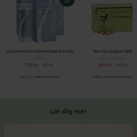
Lactovitalis Pro Ekonomipack 3x30k
Bio-Pycnogenol 180t
Holistic
Pharma Nord
579 kr
649 kr
837 kr
789 kr
LÄGG I VARUKORGEN
LÄGG I VARUKORGEN
Lär dig mer