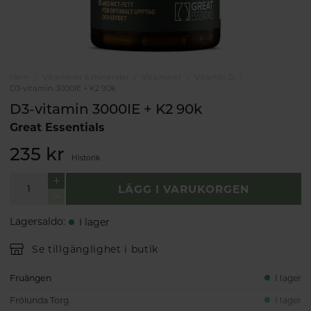
Hem
Vitaminer & mineraler
Vitaminer
Vitamin D
D3-vitamin 3000IE + K2 90k
D3-vitamin 3000IE + K2 90k
Great Essentials
235 kr
Historik
LÄGG I VARUKORGEN
Lagersaldo
:
I lager
Se tillgänglighet i butik
Fruängen
I lager
Frölunda Torg
I lager