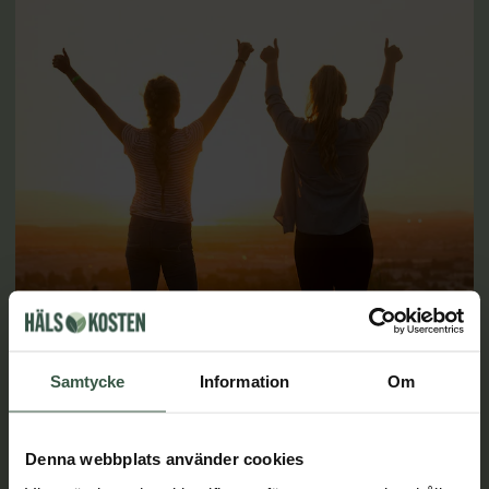
5 viktiga skäl att få i sig tillräckligt med D-
vitamin
Samtycke
Information
Om
Solen är vår viktigaste källa till D-vitamin, därutöver finns
vitaminet i kött, fisk, ägg och berikade mejeriprodukter.
Immunsystemet behöver vitaminet för att fungera,
Denna webbplats använder cookies
dessutom har man sett ett samband mellan låga nivåer av