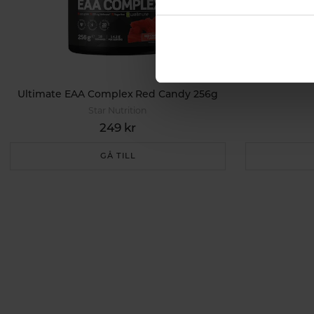
Ultimate EAA Complex Red Candy 256g
Star Nutrition
249 kr
GÅ TILL