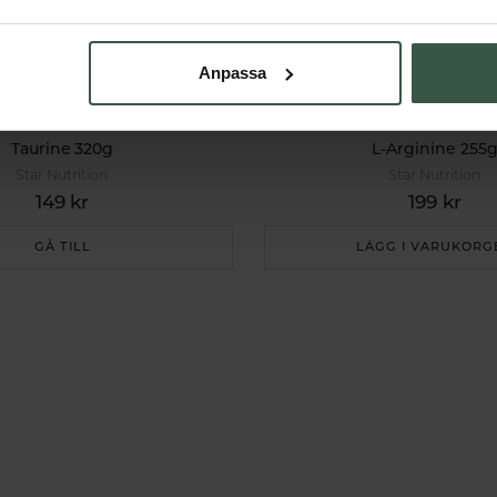
Anpassa
Taurine 320g
L-Arginine 255
Star Nutrition
Star Nutrition
149 kr
199 kr
GÅ TILL
LÄGG I VARUKORG