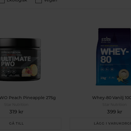
PWO Peach Pineapple 275g
Whey-80 Vanilj 10
Star Nutrition
Star Nutrition
319 kr
399 kr
GÅ TILL
LÄGG I VARUKORG