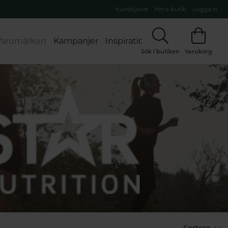
Kundtjänst
Hitta butik
Logga in
Varumärken
Kampanjer
Inspiration
Sök i butiken
Varukorg
ter You
Bloom
Biomed
Bioregena
Biotta
Sortera