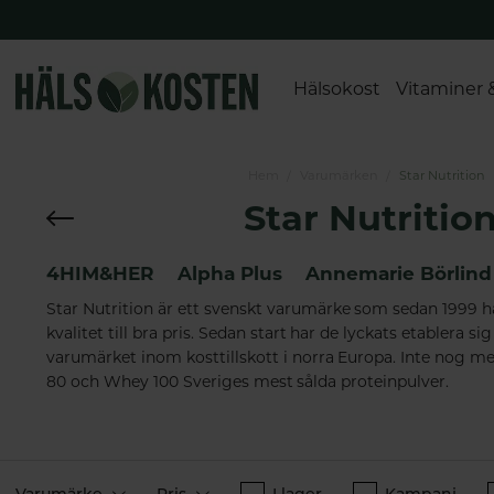
Hälsokost
Vitaminer 
Hem
Varumärken
Star Nutrition
Star Nutritio
4HIM&HER
Alpha Plus
Annemarie Börlind
Star Nutrition är ett svenskt varumärke som sedan 1999 har
kvalitet till bra pris. Sedan start har de lyckats etablera s
varumärket inom kosttillskott i norra Europa. Inte nog m
80 och Whey 100 Sveriges mest sålda proteinpulver.
Varumärke
Pris
I lager
Kampanj