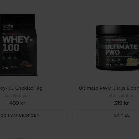
y-100 Choklad 1kg
Ultimate PWO Citrus Elder
Star Nutrition
Star Nutrition
499 kr
319 kr
ÄGG I VARUKORGEN
GÅ TILL