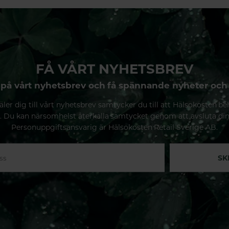
FÅ VÅRT NYHETSBREV
på vårt nyhetsbrev och få spännande nyheter och
ler dig till vårt nyhetsbrev samtycker du till att Hälsokosten be
. Du kan närsomhelst återkalla samtycket genom att avsluta di
Personuppgiftsansvarig är Hälsokosten Retail Sverige AB.
SK