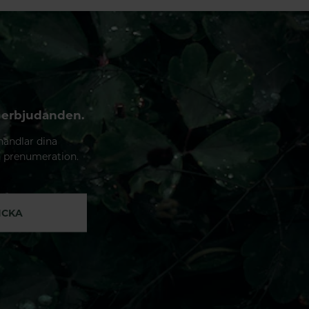
 erbjudanden.
handlar dina
n prenumeration.
ICKA