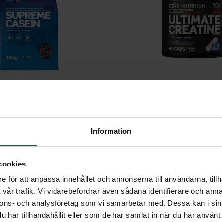
Supreme Casein Double Rich Chocolate 750g
Ultimate Creatine
Star Nutrition
Star Nutrition
269 kr
285 kr
Information
ÄGG I VARUKORGEN
LÄGG I VARUKORG
cookies
e för att anpassa innehållet och annonserna till användarna, tillh
vår trafik. Vi vidarebefordrar även sådana identifierare och anna
nnons- och analysföretag som vi samarbetar med. Dessa kan i sin
har tillhandahållit eller som de har samlat in när du har använt 