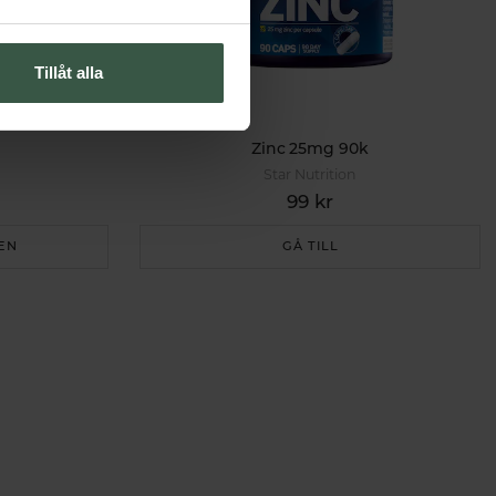
Tillåt alla
g
Zinc 25mg 90k
Star Nutrition
99 kr
EN
GÅ TILL