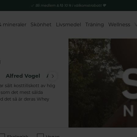
Bli medlem & få 10 % i välkomstrabatt 💚
& mineraler
Skönhet
Livsmedel
Träning
Wellness
n
Alfred Vogel
Aurora
Axelda
Bambusa
Bet
 sålt kosttillskott av hög
ig som det mest sålda
ed det så är deras Whey
Ekologisk
Vegan