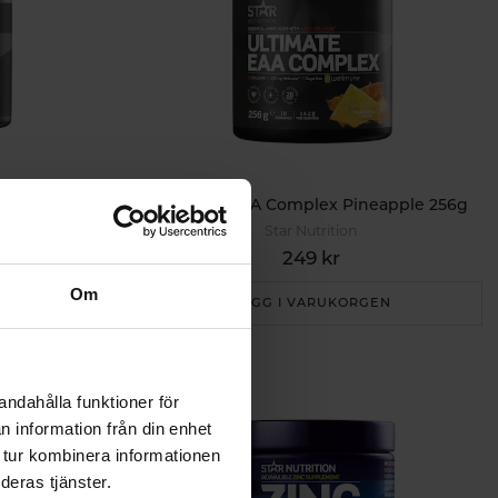
 90k
Ultimate EAA Complex Pineapple 256g
Star Nutrition
249 kr
Om
EN
LÄGG I VARUKORGEN
andahålla funktioner för
n information från din enhet
 tur kombinera informationen
deras tjänster.