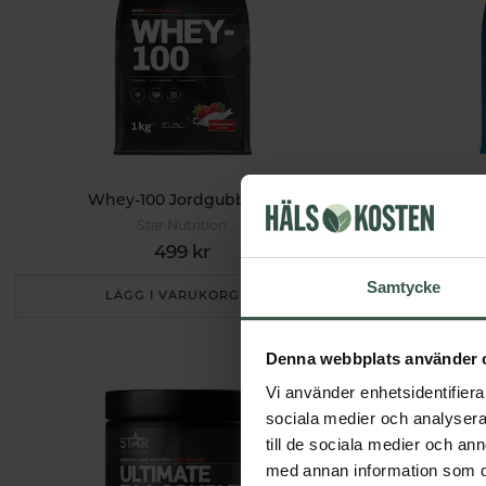
Whey-100 Jordgubb 1kg
Star Nutrition
499 kr
Samtycke
LÄGG I VARUKORGEN
L
Denna webbplats använder 
Vi använder enhetsidentifierar
sociala medier och analysera 
till de sociala medier och a
med annan information som du 