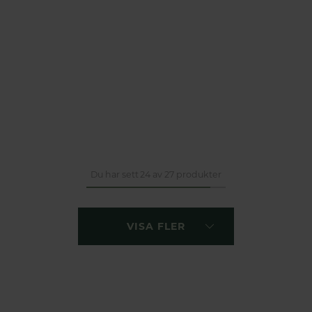
Du har sett 24 av 27 produkter
VISA FLER