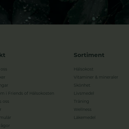
kt
Sortiment
 oss
Hälsokost
ker
Vitaminer & mineraler
ngar
Skönhet
m i Friends of Hälsokosten
Livsmedel
s oss
Träning
r
Wellness
mulär
Läkemedel
rågor