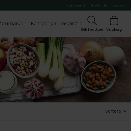
Kundtjänst
Hitta butik
Logga in
Varumärken
Kampanjer
Inspiration
Sök i butiken
Varukorg
Jod
Sortera