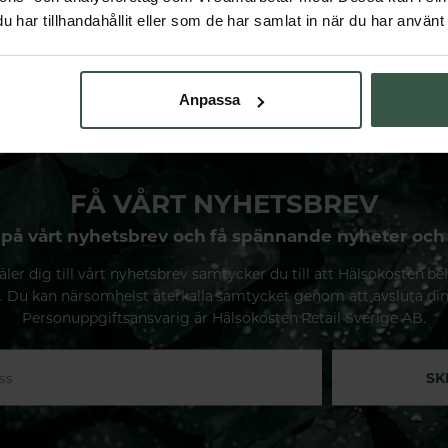
har tillhandahållit eller som de har samlat in när du har använt 
Anpassa
FÅ VÅRT NYHETSBREV
på vårt nyhetsbrev och få spännande nyheter och
ler dig till vårt nyhetsbrev samtycker du till att Hälsokosten be
. Du kan närsomhelst återkalla samtycket genom att avsluta di
Personuppgiftsansvarig är Hälsokosten Retail Sverige AB.
SK