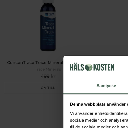
ConcenTrace Trace Mineral Drops 118ml
Colloidal
Trace Minerals
499 kr
Samtycke
GÅ TILL
Denna webbplats använder 
Vi använder enhetsidentifierar
sociala medier och analysera 
till de sociala medier och a