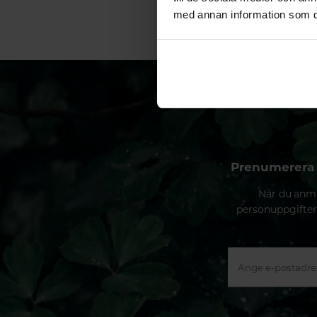
med annan information som du 
Prenumerera 
När du anmä
personuppgifter