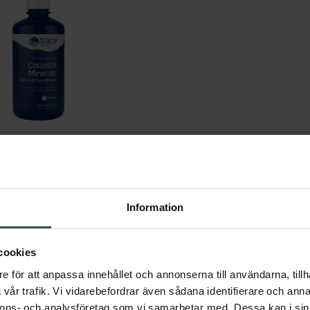
 Minerals Unflavored 946ml
Trace Minerals
449 kr
Information
GÅ TILL
cookies
Du har sett 6 av 6 produkter
e för att anpassa innehållet och annonserna till användarna, tillh
vår trafik. Vi vidarebefordrar även sådana identifierare och anna
nnons- och analysföretag som vi samarbetar med. Dessa kan i sin