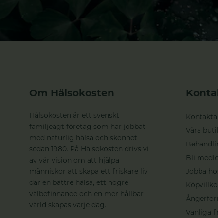
Om Hälsokosten
Konta
Hälsokosten är ett svenskt
Kontakta
familjeägt företag som har jobbat
Våra buti
med naturlig hälsa och skönhet
Behandli
sedan 1980. På Hälsokosten drivs vi
Bli medle
av vår vision om att hjälpa
människor att skapa ett friskare liv
Jobba ho
där en bättre hälsa, ett högre
Köpvillko
välbefinnande och en mer hållbar
Ångerfor
värld skapas varje dag.
Vanliga f