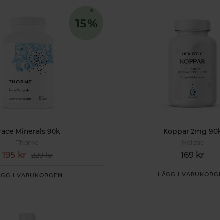
race Minerals 90k
Koppar 2mg 90
Thorne
Holistic
195 kr
169 kr
229 kr
LÄGG I VARUKORG
ÄGG I VARUKORGEN