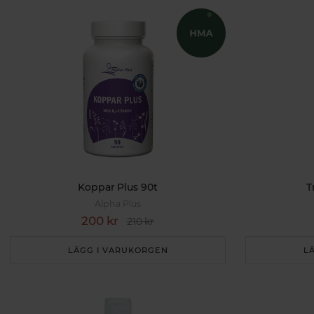
Koppar Plus 90t
T
Alpha Plus
200 kr
210 kr
LÄGG I VARUKORGEN
L