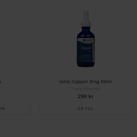
k
Ionic Copper 3mg 59ml
Trace Minerals
299 kr
EN
GÅ TILL