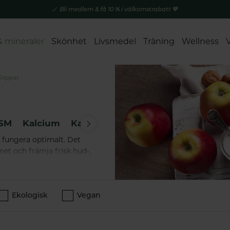
Bli medlem & få 10 % i välkomstrabatt 💚
& mineraler
Skönhet
Livsmedel
Träning
Wellness
Koppar
SM
Kalcium
Kalium
Kisel
Koppar
Mangan
t fungera optimalt. Det
met och främja frisk hud-,
tigt att få tillräckligt
gt att tänka på att för
Ekologisk
Vegan
att följa rekommenderade
örjar ta koppar som