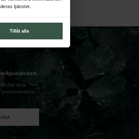
deras tjänster.
Tillåt alla
 erbjudanden.
handlar dina
n prenumeration.
ICKA